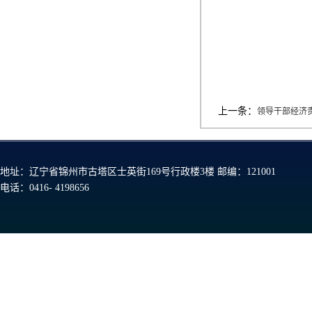
上一条：
领导干部经济责
地址：辽宁省锦州市古塔区士英街169号行政楼3楼 邮编：121001
电话：0416- 4198656