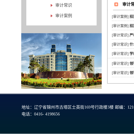
审计
审计常识
审计案例
[审计案例]
招
[审计案例]
招
[审计常识]
严
[审计常识]
什
[审计常识]
学
[审计常识]
领
[审计常识]
领
地址：辽宁省锦州市古塔区士英街169号行政楼3楼 邮编：1210
电话：0416- 4198656